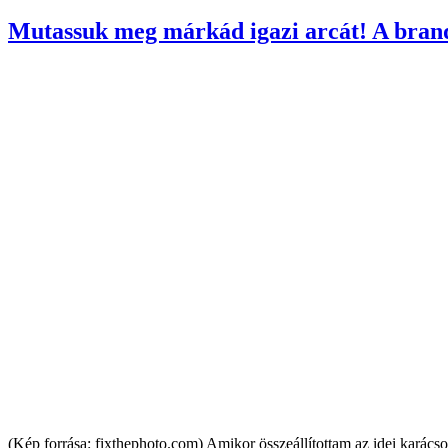
Mutassuk meg márkád igazi arcát! A bran
(Kép forrása: fixthephoto.com) Amikor összeállítottam az idei karács