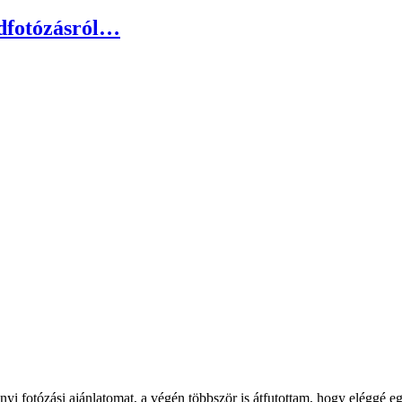
dfotózásról…
onyi fotózási ajánlatomat, a végén többször is átfutottam, hogy elégg