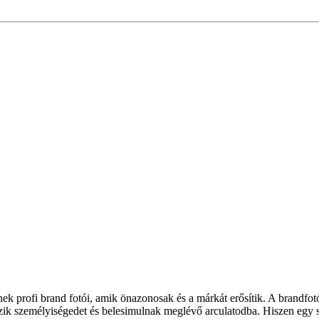
ek profi brand fotói, amik önazonosak és a márkát erősítik. A brandfo
k személyiségedet és belesimulnak meglévő arculatodba. Hiszen egy 