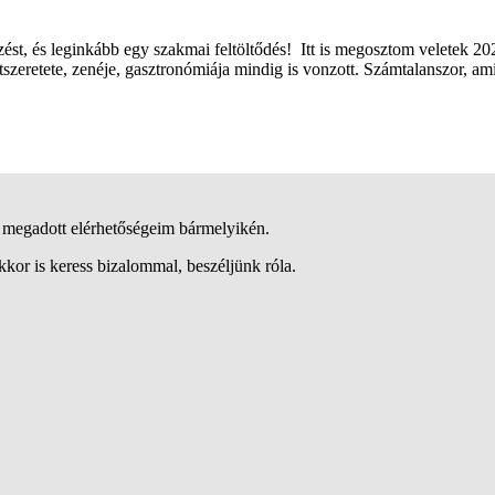
t, és leginkább egy szakmai feltöltődés! Itt is megosztom veletek 20
tszeretete, zenéje, gasztronómiája mindig is vonzott. Számtalanszor, a
a megadott elérhetőségeim bármelyikén.
kkor is keress bizalommal, beszéljünk róla.