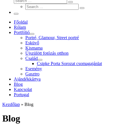
Search
Search
…
Search
…
Menu
Főoldal
Rólam
Portfólió
Portré, Glamour, Street portré
Esküvő
Kismama
Újszülött fotózás otthon
Család
Csipke Porta Sorozat csomagajánlat
Esemény
Gasztro
Ajándékkártya
Blog
Kapcsolat
Portugal
Kezdőlap
»
Blog
Blog