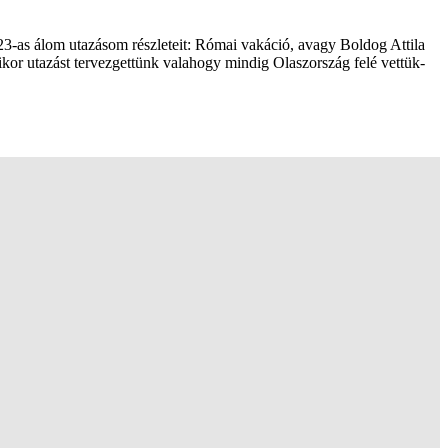
23-as álom utazásom részleteit: Római vakáció, avagy Boldog Attila
mikor utazást tervezgettünk valahogy mindig Olaszország felé vettük-