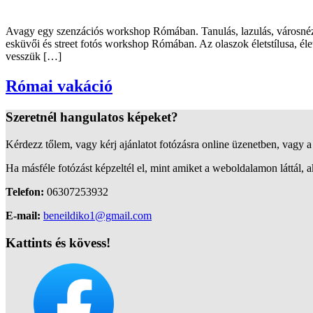
Avagy egy szenzációs workshop Rómában. Tanulás, lazulás, városnézés
esküvői és street fotós workshop Rómában. Az olaszok életstílusa, éle
vesszük […]
Római vakáció
Szeretnél hangulatos képeket?
Kérdezz tőlem, vagy kérj ajánlatot fotózásra online üzenetben, vagy 
Ha másféle fotózást képzeltél el, mint amiket a weboldalamon láttál, a
Telefon:
06307253932
E-mail:
beneildiko1@gmail.com
Kattints és kövess
!