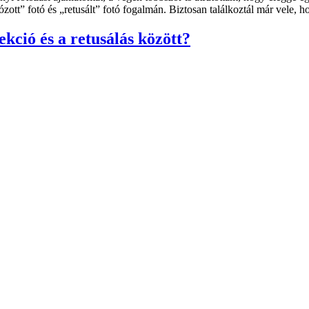
tt” fotó és „retusált” fotó fogalmán. Biztosan találkoztál már vele, 
kció és a retusálás között?