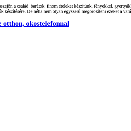
zejön a család, barátok, finom ételeket készítünk, fényekkel, gyertyák
k készítésére. De néha nem olyan egyszerű megörökíteni ezeket a varáz
z otthon, okostelefonnal