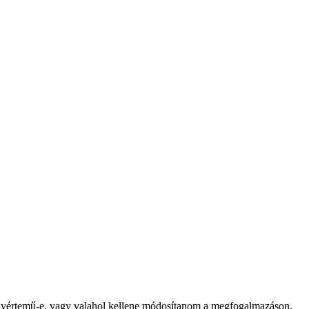
é egyértemű-e, vagy valahol kellene módosítanom a megfogalmazáson.